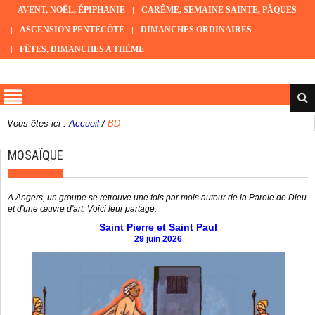
AVENT, NOËL, ÉPIPHANIE
CARÊME, SEMAINE SAINTE, PÂQUES
ASCENSION PENTECÔTE
DIMANCHES ORDINAIRES
FÊTES, DIMANCHES A THÈME
/
Vous êtes ici :
Accueil
BD
MOSAÏQUE
A Angers, un groupe se retrouve une fois par mois autour de la Parole de Dieu
et d'une œuvre d'art. Voici leur partage.
Saint Pierre et Saint Paul
29 juin 2026