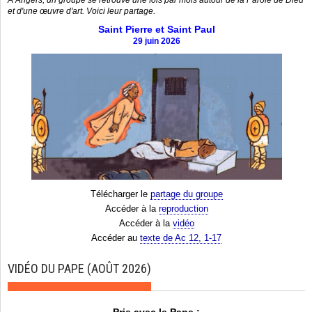
A Angers, un groupe se retrouve une fois par mois autour de la Parole de Dieu
et d'une œuvre d'art. Voici leur partage.
Saint Pierre et Saint Paul
29 juin 2026
Télécharger le
partage du groupe
Accéder à la
reproduction
Accéder à la
vidéo
Accéder au
texte de Ac 12, 1-17
VIDÉO DU PAPE (AOÛT 2026)
Prie avec le Pape :