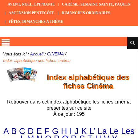
AVENT, NOËL, ÉPIPHANIE
CARÊME, SEMAINE SAINTE, PÂQUES
ASCENSION PENTECÔTE
DIMANCHES ORDINAIRES
FÊTES, DIMANCHES A THÈME
/
CINEMA
/
Vous êtes ici :
Accueil
Index alphabétique des fiches cinéma
Index alphabétique des
fiches Cinéma
Retrouver dans cet index alphabétique les fiches cinéma
présentes sur ce site
À ce jour : 195
A
B
C
D
E
F
G
H
I
J
K
L’
La
Le
Les