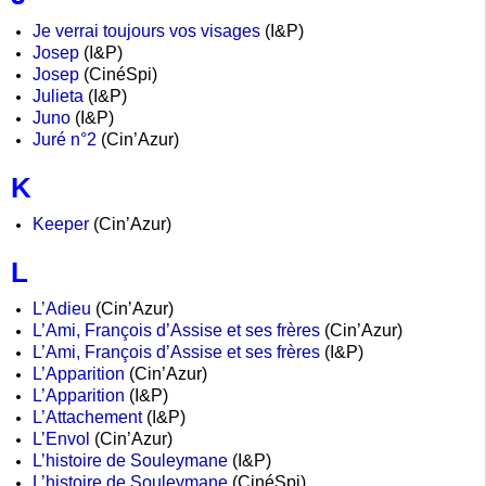
Je verrai toujours vos visages
(I&P)
Josep
(I&P)
Josep
(CinéSpi)
Julieta
(I&P)
Juno
(I&P)
Juré n°2
(Cin’Azur)
K
Keeper
(Cin’Azur)
L
L’Adieu
(Cin’Azur)
L’Ami, François d’Assise et ses frères
(Cin’Azur)
L’Ami, François d’Assise et ses frères
(I&P)
L’Apparition
(Cin’Azur)
L’Apparition
(I&P)
L’Attachement
(I&P)
L’Envol
(Cin’Azur)
L’histoire de Souleymane
(I&P)
L’histoire de Souleymane
(CinéSpi)