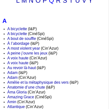
L
M
N
O
P
Q
R
S
T
U
V
Y
A
A bicyclette
(I&P)
A bicyclette
(CinéSpi)
A bout de souffle
(CinéSpi)
À l’abordage
(I&P)
A most violent year
(Cin’Azur)
A peine j’ouvre les jeux
(I&P)
A voix haute
(Cin’Azur)
A voix haute
(I&P)
Au revoir là-haut
(I&P)
Adam
(I&P)
Adam
(Cin’Azur)
Amélie et la métaphysique des vers
(I&P)
Anatomie d’une chute
(I&P)
Àma Gloria
(Cin’Azur)
A
mazing Grace
(CinéSpi)
Amin
(Cin’Azur)
Atlantique
(Cin’Azur)