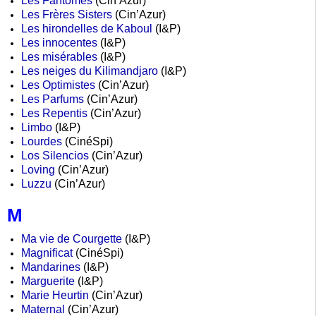
Les Fantômes
(Cin’Azur)
Les Frères Sisters
(Cin’Azur)
Les hirondelles de Kaboul
(I&P)
Les innocentes
(I&P)
Les misérables
(I&P)
Les neiges du Kilimandjaro
(I&P)
Les Optimistes
(Cin’Azur)
Les Parfums
(Cin’Azur)
Les Repentis
(Cin’Azur)
Limbo
(I&P)
Lourdes
(CinéSpi)
Los Silencios
(Cin’Azur)
Loving
(Cin’Azur)
Luzzu
(Cin’Azur)
M
Ma vie de Courgette
(I&P)
Magnificat
(CinéSpi)
Mandarines
(I&P)
Marguerite
(I&P)
Marie Heurtin
(Cin’Azur)
Maternal
(Cin’Azur)