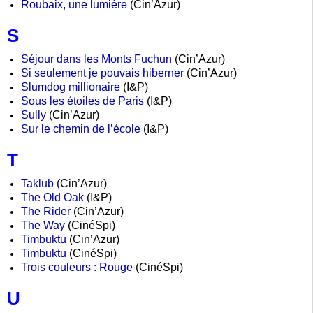
Roubaix, une lumière
(Cin’Azur)
S
Séjour dans les Monts Fuchun
(Cin’Azur)
Si seulement je pouvais hiberner
(Cin’Azur)
Slumdog millionaire
(I&P)
Sous les étoiles de Paris
(I&P)
Sully
(Cin’Azur)
Sur le chemin de l’école
(I&P)
T
Taklub
(Cin’Azur)
The Old Oak
(I&P)
The Rider
(Cin’Azur)
The Way
(CinéSpi)
Timbuktu
(Cin’Azur)
Timbuktu
(CinéSpi)
Trois couleurs : Rouge
(CinéSpi)
U