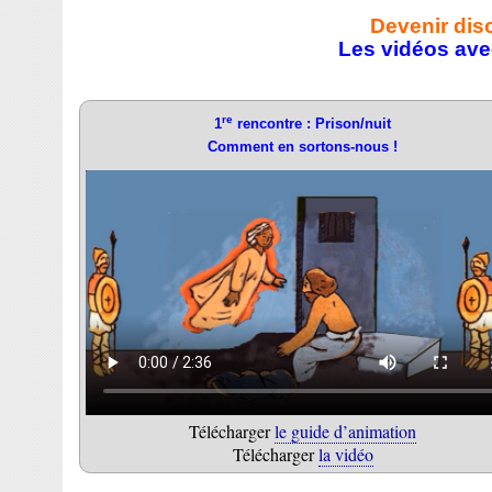
Devenir dis
Les vidéos avec
re
1
rencontre : Prison/nuit
Comment en sortons-nous !
Télécharger
le guide d’animation
Télécharger
la vidéo