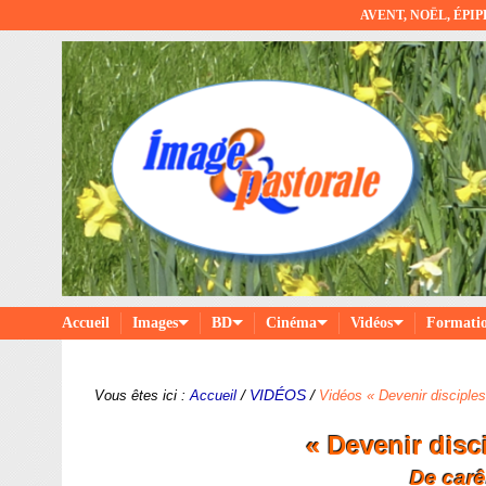
AVENT, NOËL, ÉPI
Accueil
Images
BD
Cinéma
Vidéos
Formati
/
VIDÉOS
/
Vous êtes ici :
Accueil
Vidéos « Devenir disciple
« Devenir disc
De car