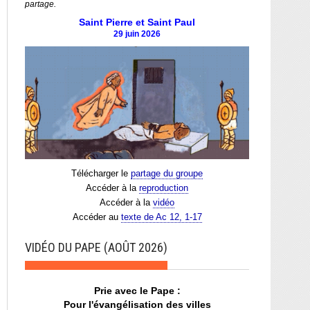
partage.
Saint Pierre et Saint Paul
29 juin 2026
Télécharger le
partage du groupe
Accéder à la
reproduction
Accéder à la
vidéo
Accéder au
texte de Ac 12, 1-17
VIDÉO DU PAPE (AOÛT 2026)
Prie avec le Pape :
Pour l'évangélisation des villes