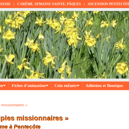
PHANIE
CARÊME, SEMAINE SAINTE, PÂQUES
ASCENSION PENTECÔT
on
Fiches d’animation
Coin enfants
Adhésion et Boutique
s missionnaires »
iples missionnaires »
ême à Pentecôte