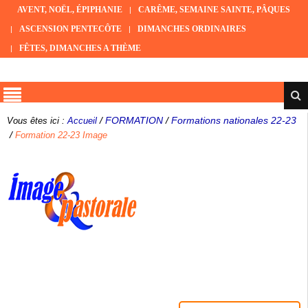
AVENT, NOËL, ÉPIPHANIE
CARÊME, SEMAINE SAINTE, PÂQUES
ASCENSION PENTECÔTE
DIMANCHES ORDINAIRES
FÊTES, DIMANCHES A THÈME
/
FORMATION
/
Formations nationales 22-23
Vous êtes ici :
Accueil
/
Formation 22-23 Image